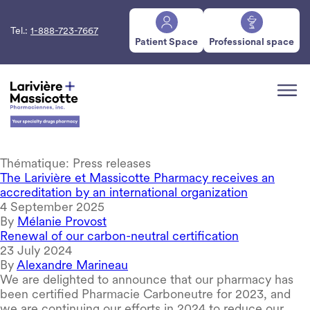
Tel.:
1-888-723-7667
Patient Space
Professional space
Thématique:
Press releases
The Larivière et Massicotte Pharmacy receives an
accreditation by an international organization
4 September 2025
By
Mélanie Provost
Renewal of our carbon-neutral certification
23 July 2024
By
Alexandre Marineau
We are delighted to announce that our pharmacy has
been certified Pharmacie Carboneutre for 2023, and
we are continuing our efforts in 2024 to reduce our