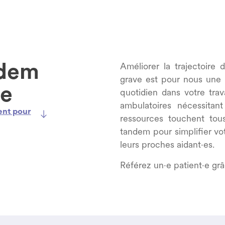
ndem
Améliorer la trajectoire
grave est pour nous une p
pe
quotidien dans votre travai
ambulatoires nécessitan
ent pour
ressources touchent tou
tandem pour simplifier vot
leurs proches aidant·es.
Référez un·e patient·e gr