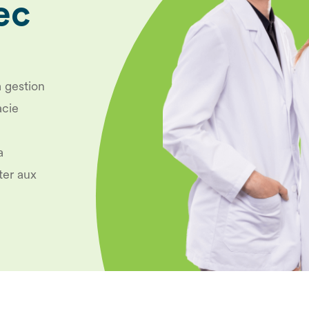
ec
 gestion
acie
a
ter aux