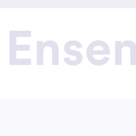
nsemb